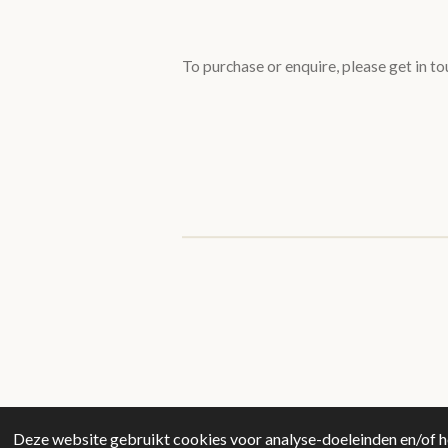
To purchase or enquire, please get in to
Deze website gebruikt cookies voor analyse-doeleinden en/of he