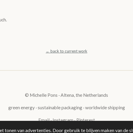
uch.
← back to current work
© Michelle Pons · Altena, the Netherlands
green energy · sustainable packaging · worldwide shipping
Email
·
Instagram
·
Pinterest
t tonen van advertenties. Door gebruik te blijven maken van de si